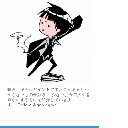
映画、漫画などインドアでお金があまりか
からないものが好き。 少ないお金で人生を
豊かにするものを紹介していきま
す。
Follow @gablogme