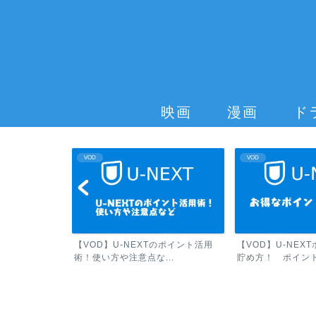
映画
漫画
ド
VOD
VOD
は高いのか？他の
【VOD】U-NEXTのポイント活用
【VOD】U-NEX
術！使い方や注意点な...
貯め方！ ポイント.