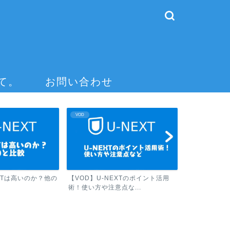
て。
お問い合わせ
VOD
VOD
EXTは高いのか？他の
【VOD】U-NEXTのポイント活用
【VOD】U-
術！使い方や注意点な...
貯め方！ ポイ