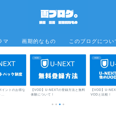
ラマ
画期的なもの
このブログについ
VOD
VOD
Tポイントのお得な
【VOD】U-NEXTの登録方法と無料
【VOD】U-N
..
体験について！
VODと比較！