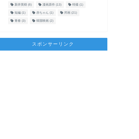
新井英樹
(6)
漫画原作
(13)
特撮
(1)
短編
(1)
赤ちゃん
(1)
邦画
(21)
青春
(3)
韓国映画
(2)
スポンサーリンク