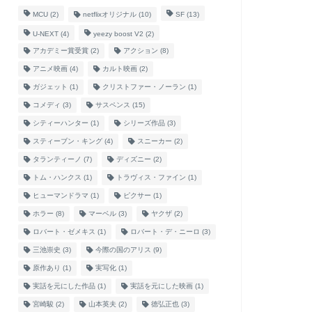
MCU
(2)
netflixオリジナル
(10)
SF
(13)
U-NEXT
(4)
yeezy boost V2
(2)
アカデミー賞受賞
(2)
アクション
(8)
アニメ映画
(4)
カルト映画
(2)
ガジェット
(1)
クリストファー・ノーラン
(1)
コメディ
(3)
サスペンス
(15)
シティーハンター
(1)
シリーズ作品
(3)
スティーブン・キング
(4)
スニーカー
(2)
タランティーノ
(7)
ディズニー
(2)
トム・ハンクス
(1)
トラヴィス・ファイン
(1)
ヒューマンドラマ
(1)
ピクサー
(1)
ホラー
(8)
マーベル
(3)
ヤクザ
(2)
ロバート・ゼメキス
(1)
ロバート・デ・ニーロ
(3)
三池崇史
(3)
今際の国のアリス
(9)
原作あり
(1)
実写化
(1)
実話を元にした作品
(1)
実話を元にした映画
(1)
宮崎駿
(2)
山本英夫
(2)
徳弘正也
(3)