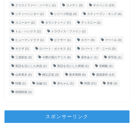
クリストファー・ノーラン
(1)
コメディ
(3)
サスペンス
(15)
シティーハンター
(1)
シリーズ作品
(3)
スティーブン・キング
(4)
スニーカー
(2)
タランティーノ
(7)
ディズニー
(2)
トム・ハンクス
(1)
トラヴィス・ファイン
(1)
ヒューマンドラマ
(1)
ピクサー
(1)
ホラー
(8)
マーベル
(3)
ヤクザ
(2)
ロバート・ゼメキス
(1)
ロバート・デ・ニーロ
(3)
三池崇史
(3)
今際の国のアリス
(9)
原作あり
(1)
実写化
(1)
実話を元にした作品
(1)
実話を元にした映画
(1)
宮崎駿
(2)
山本英夫
(2)
徳弘正也
(3)
新井英樹
(6)
漫画原作
(13)
特撮
(1)
短編
(1)
赤ちゃん
(1)
邦画
(21)
青春
(3)
韓国映画
(2)
スポンサーリンク