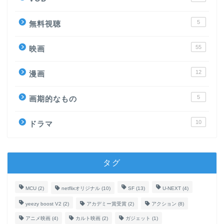
5
無料視聴
55
映画
12
漫画
5
画期的なもの
10
ドラマ
タグ
MCU
(2)
netflixオリジナル
(10)
SF
(13)
U-NEXT
(4)
yeezy boost V2
(2)
アカデミー賞受賞
(2)
アクション
(8)
アニメ映画
(4)
カルト映画
(2)
ガジェット
(1)