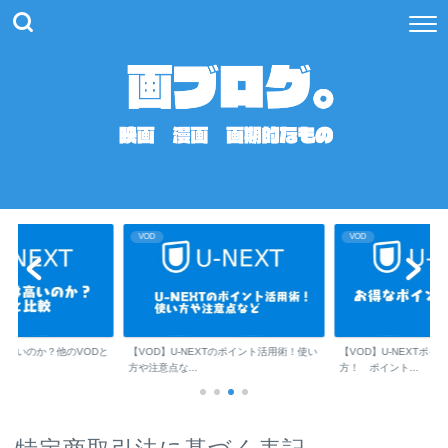
VOD
VOD
XTは高いのか？他のVODと
【VOD】U-NEXTのポイント活用術！使い
【VOD】U-NEXTポ
方や注意点な...
方！ ポイント...