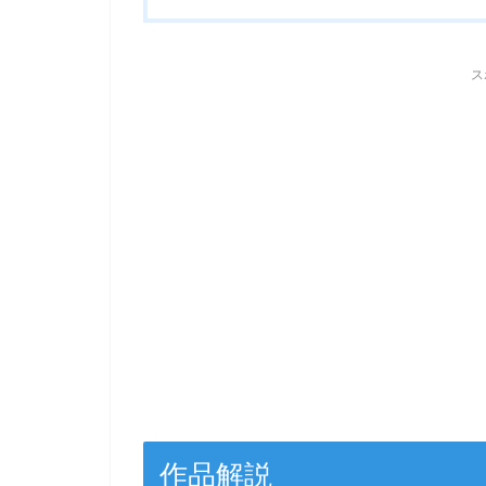
ス
作品解説