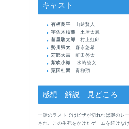
キャスト
有栖良平
山﨑賢人
宇佐木柚葉
土屋太鳳
苣屋駿太郎
村上虹郎
勢川張太
森永悠希
苅部大吉
町田啓太
紫吹小織
水崎綾女
粟国杜園
青柳翔
感想 解説 見どころ
一話のラストではビザが切れれば謎のレ
され、この生死をかけたゲームを続けな