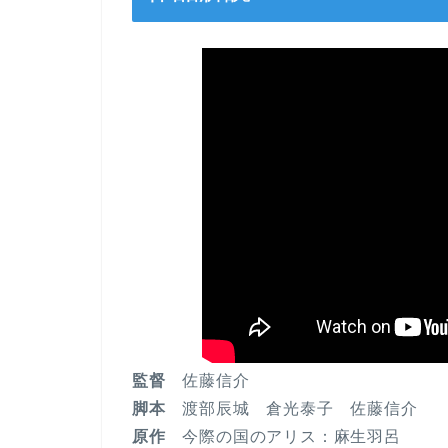
監督
佐藤信介
脚本
渡部辰城 倉光泰子 佐藤信介
原作
今際の国のアリス：麻生羽呂