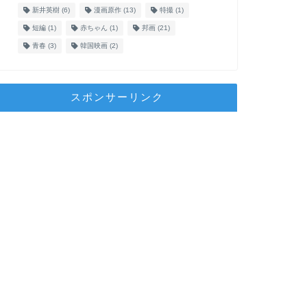
新井英樹
(6)
漫画原作
(13)
特撮
(1)
短編
(1)
赤ちゃん
(1)
邦画
(21)
青春
(3)
韓国映画
(2)
スポンサーリンク