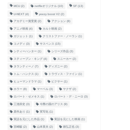
MCU
(2)
netflixオリジナル
(10)
SF
(13)
U-NEXT
(4)
yeezy boost V2
(2)
アカデミー賞受賞
(2)
アクション
(8)
アニメ映画
(4)
カルト映画
(2)
ガジェット
(1)
クリストファー・ノーラン
(1)
コメディ
(3)
サスペンス
(15)
シティーハンター
(1)
シリーズ作品
(3)
スティーブン・キング
(4)
スニーカー
(2)
タランティーノ
(7)
ディズニー
(2)
トム・ハンクス
(1)
トラヴィス・ファイン
(1)
ヒューマンドラマ
(1)
ピクサー
(1)
ホラー
(8)
マーベル
(3)
ヤクザ
(2)
ロバート・ゼメキス
(1)
ロバート・デ・ニーロ
(3)
三池崇史
(3)
今際の国のアリス
(9)
原作あり
(1)
実写化
(1)
実話を元にした作品
(1)
実話を元にした映画
(1)
宮崎駿
(2)
山本英夫
(2)
徳弘正也
(3)