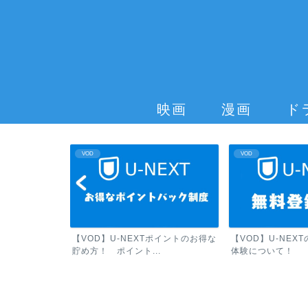
映画
漫画
ド
VOD
VOD
のポイント活用
【VOD】U-NEXTポイントのお得な
【VOD】U-NEX
..
貯め方！ ポイント...
体験について！