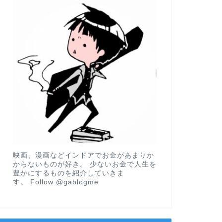
映画、漫画などインドアでお金があまりか
からないものが好き。 少ないお金で人生を
豊かにするものを紹介していきま
す。
Follow @gablogme