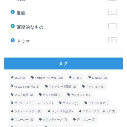
12
漫画
5
画期的なもの
10
ドラマ
タグ
MCU
(2)
netflixオリジナル
(10)
SF
(13)
U-NEXT
(4)
yeezy boost V2
(2)
アカデミー賞受賞
(2)
アクション
(8)
アニメ映画
(4)
カルト映画
(2)
ガジェット
(1)
クリストファー・ノーラン
(1)
コメディ
(3)
サスペンス
(15)
シティーハンター
(1)
シリーズ作品
(3)
スティーブン・キング
(4)
スニーカー
(2)
タランティーノ
(7)
ディズニー
(2)