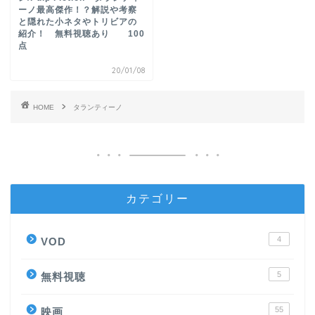
ーノ最高傑作！？解説や考察
と隠れた小ネタやトリビアの
紹介！ 無料視聴あり 100
点
20/01/08
HOME
タランティーノ
カテゴリー
4
VOD
5
無料視聴
55
映画