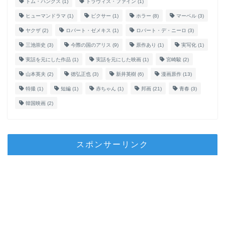
トム・ハンクス
(1)
トラヴィス・ファイン
(1)
ヒューマンドラマ
(1)
ピクサー
(1)
ホラー
(8)
マーベル
(3)
ヤクザ
(2)
ロバート・ゼメキス
(1)
ロバート・デ・ニーロ
(3)
三池崇史
(3)
今際の国のアリス
(9)
原作あり
(1)
実写化
(1)
実話を元にした作品
(1)
実話を元にした映画
(1)
宮崎駿
(2)
山本英夫
(2)
徳弘正也
(3)
新井英樹
(6)
漫画原作
(13)
特撮
(1)
短編
(1)
赤ちゃん
(1)
邦画
(21)
青春
(3)
韓国映画
(2)
スポンサーリンク