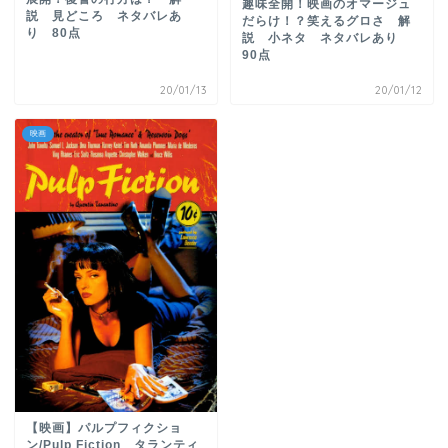
趣味全開！映画のオマージュ
説 見どころ ネタバレあ
だらけ！？笑えるグロさ 解
り 80点
説 小ネタ ネタバレあり
90点
20/01/13
20/01/12
映画
【映画】パルプフィクショ
ン/Pulp Fiction タランティ