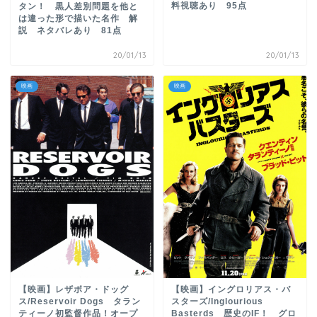
料視聴あり 95点
タン！ 黒人差別問題を他と
は違った形で描いた名作 解
説 ネタバレあり 81点
20/01/13
20/01/13
映画
映画
【映画】レザボア・ドッグ
【映画】イングロリアス・バ
ス/Reservoir Dogs タラン
スターズ/Inglourious
ティーノ初監督作品！オープ
Basterds 歴史のIF！ グロ