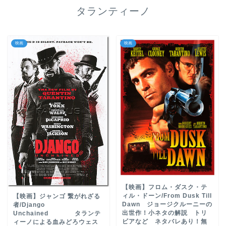
タランティーノ
映画
映画
【映画】フロム・ダスク・テ
ィル・ドーン/From Dusk Till
【映画】ジャンゴ 繋がれざる
Dawn ジョージクルーニーの
者/Django
出世作！小ネタの解説 トリ
Unchained タランテ
ビアなど ネタバレあり！無
ィーノによる血みどろウェス