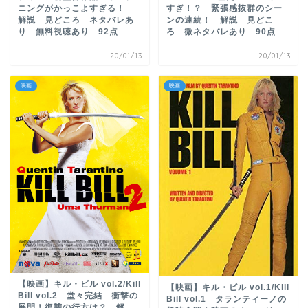
ニングがかっこよすぎる！
すぎ！？ 緊張感抜群のシー
解説 見どころ ネタバレあ
ンの連続！ 解説 見どこ
り 無料視聴あり 92点
ろ 微ネタバレあり 90点
20/01/13
20/01/13
映画
映画
【映画】キル・ビル vol.2/Kill
【映画】キル・ビル vol.1/Kill
Bill vol.2 堂々完結 衝撃の
Bill vol.1 タランティーノの
展開！復讐の行方は？ 解