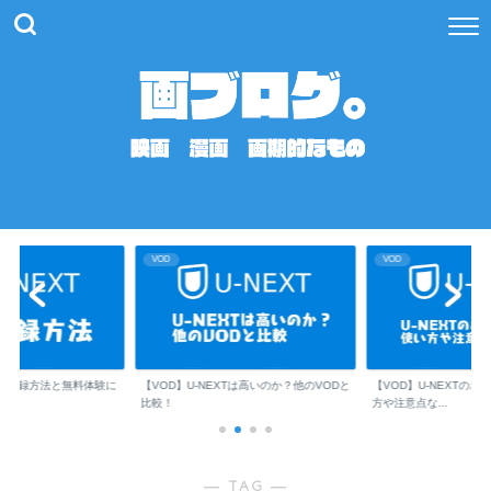
VOD
VOD
XTの登録方法と無料体験に
【VOD】U-NEXTは高いのか？他のVODと
【VOD】U-NEXTの
比較！
方や注意点な...
― TAG ―