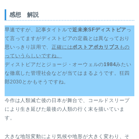
感想 解説
早速ですが、記事タイトルで
近未来SFディストピア
っ
て言ってますがディストピアの定義とは異なっており
思いっきり誤用で、
正確には
ポストアポカリプス
もの
っていうらしいですね。
ディストピアだとジョージ・オーウェルの
1984
みたい
な徹底した管理社会
などが当てはまるようです。狂四
郎2030とかもそうですね。
今作は人類滅亡後の日本が舞台で、コールドスリープ
により生き延びた最後の人類の行く末を描いていま
す。
大きな地殻変動により気候や地形が大きく変わり、そ