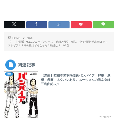
HOME
漫画
【漫画】7SEEDS/セブンシーズ 感想と考察、解説 少女漫画×近未来SFディ
ストピア！？その後はどうなった？続編は？ 92点
関連記事
漫画
【漫画】昭和不老不死伝説バンパイア 解説 感
想 考察 ネタバレあり。あーちゃんの元ネタは
三島由紀夫？
20/10/22