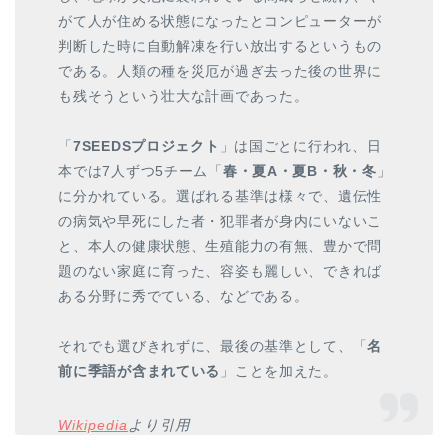
がて人が住める状態になったとコンピューターが
判断した時に自動解凍を行い放出するというもの
である。人類の種を災厄が過ぎ去った後の世界に
も残そうという壮大な計画であった。
「
7SEEDSプロジェクト
」は国ごとに行われ、日
本では7人ずつ5チーム「
春・夏A・夏B・秋・冬
」
に分かれている。選ばれる基準は様々で、遺伝性
の病気や早死にした者・犯罪者が身内にいないこ
と、本人の健康状態、生殖能力の有無、豊かで問
題のない家庭に育った、容姿も麗しい、できれば
ある分野に秀でている、などである。
それでも選びきれずに、最後の基準として、「
名
前に季語が含まれている
」ことを加えた。
Wikipedia
より引用