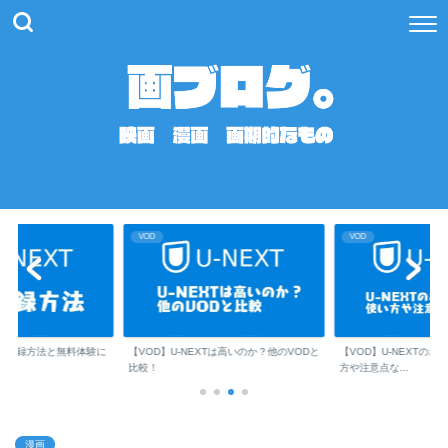
VOD
VOD
XTは高いのか？他のVODと
【VOD】U-NEXTのポイント活用術！使い
【VOD】U-NEXTポ
方や注意点な...
方！ ポイント...
漫画