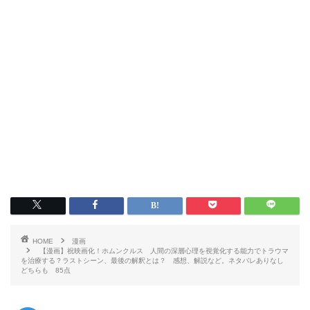
HOME
漫画
【漫画】祝映画化！ホムンクルス 人間の深層心理を視覚化する能力でトラウマ
を治療する？ラストシーン、最後の解釈とは？ 感想、解説など。ネタバレありなし
どちらも 85点