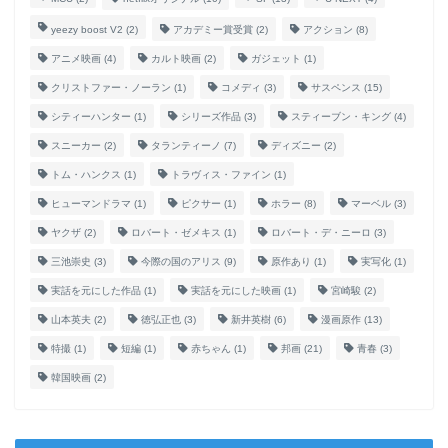
yeezy boost V2
(2)
アカデミー賞受賞
(2)
アクション
(8)
アニメ映画
(4)
カルト映画
(2)
ガジェット
(1)
クリストファー・ノーラン
(1)
コメディ
(3)
サスペンス
(15)
シティーハンター
(1)
シリーズ作品
(3)
スティーブン・キング
(4)
スニーカー
(2)
タランティーノ
(7)
ディズニー
(2)
トム・ハンクス
(1)
トラヴィス・ファイン
(1)
ヒューマンドラマ
(1)
ピクサー
(1)
ホラー
(8)
マーベル
(3)
ヤクザ
(2)
ロバート・ゼメキス
(1)
ロバート・デ・ニーロ
(3)
三池崇史
(3)
今際の国のアリス
(9)
原作あり
(1)
実写化
(1)
実話を元にした作品
(1)
実話を元にした映画
(1)
宮崎駿
(2)
山本英夫
(2)
徳弘正也
(3)
新井英樹
(6)
漫画原作
(13)
特撮
(1)
短編
(1)
赤ちゃん
(1)
邦画
(21)
青春
(3)
韓国映画
(2)