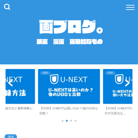
VOD
VOD
XTは高いのか？他のVODと
【VOD】U-NEXTのポイント活用術！使い
【VOD】U-NEXTポ
方や注意点な...
方！ ポイント...
漫画