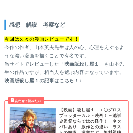
感想 解説 考察など
今回は久々の漫画レビューです！
今作の作者、山本英夫先生は人の心、心理をえぐるよ
うな濃い漫画を描くことで有名です。
当サイトでレビューした「
映画版殺し屋１
」も山本先
生の作品ですが、相当人を選ぶ内容になっています。
映画版殺し屋１の記事はこちら！↓
【映画】殺し屋１ エ〇グロス
プラッターカルト映画！三池崇
史監督ならではの怪作！ ネタ
バレあり 原作との違い ラス
トの解説、考察など 無料視聴