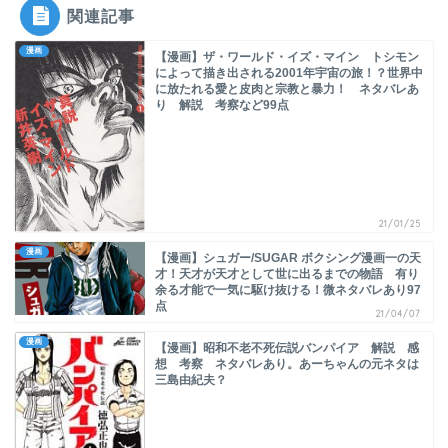
関連記事
漫画
【漫画】ザ・ワールド・イズ・マイン トシモン
によって描き出される2001年宇宙の旅！？世界中
に放たれる愛と皮肉と宗教と暴力！ ネタバレあ
り 解説 考察など99点
21/01/25
漫画
【漫画】シュガー/SUGAR ボクシング漫画一の天
才！天才が天才として世に出るまでの物語 有り
余る才能で一気に駆け抜ける！微ネタバレあり97
点
21/04/07
漫画
【漫画】昭和不老不死伝説バンパイア 解説 感
想 考察 ネタバレあり。あーちゃんの元ネタは
三島由紀夫？