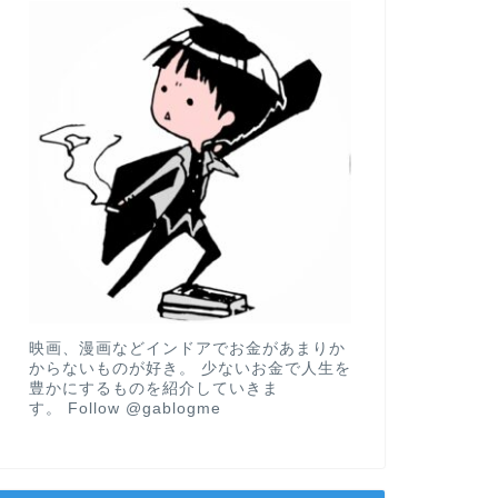
映画、漫画などインドアでお金があまりか
からないものが好き。 少ないお金で人生を
豊かにするものを紹介していきま
す。
Follow @gablogme