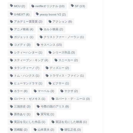
MCU
(2)
netflixオリジナル
(10)
SF
(13)
U-NEXT
(4)
yeezy boost V2
(2)
アカデミー賞受賞
(2)
アクション
(8)
アニメ映画
(4)
カルト映画
(2)
ガジェット
(1)
クリストファー・ノーラン
(1)
コメディ
(3)
サスペンス
(15)
シティーハンター
(1)
シリーズ作品
(3)
スティーブン・キング
(4)
スニーカー
(2)
タランティーノ
(7)
ディズニー
(2)
トム・ハンクス
(1)
トラヴィス・ファイン
(1)
ヒューマンドラマ
(1)
ピクサー
(1)
ホラー
(8)
マーベル
(3)
ヤクザ
(2)
ロバート・ゼメキス
(1)
ロバート・デ・ニーロ
(3)
三池崇史
(3)
今際の国のアリス
(9)
原作あり
(1)
実写化
(1)
実話を元にした作品
(1)
実話を元にした映画
(1)
宮崎駿
(2)
山本英夫
(2)
徳弘正也
(3)