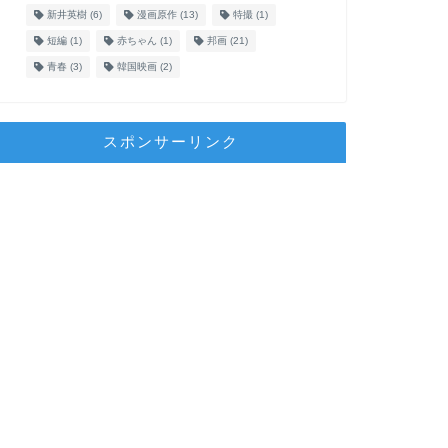
新井英樹
(6)
漫画原作
(13)
特撮
(1)
短編
(1)
赤ちゃん
(1)
邦画
(21)
青春
(3)
韓国映画
(2)
スポンサーリンク