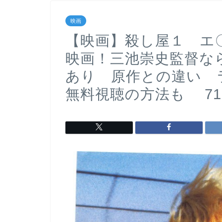
映画
【映画】殺し屋１ エ
映画！三池崇史監督な
あり 原作との違い
無料視聴の方法も 7