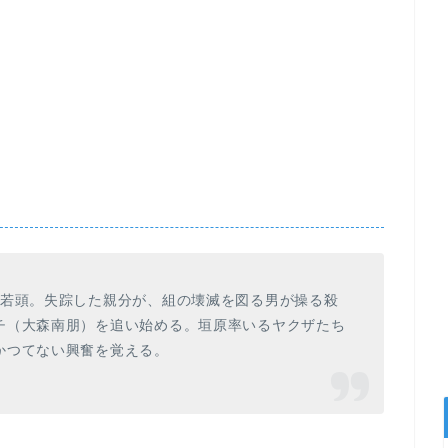
の若頭。失踪した親分が、組の壊滅を図る男が操る殺
チ（大森南朋）を追い始める。垣原率いるヤクザたち
かつてない興奮を覚える。