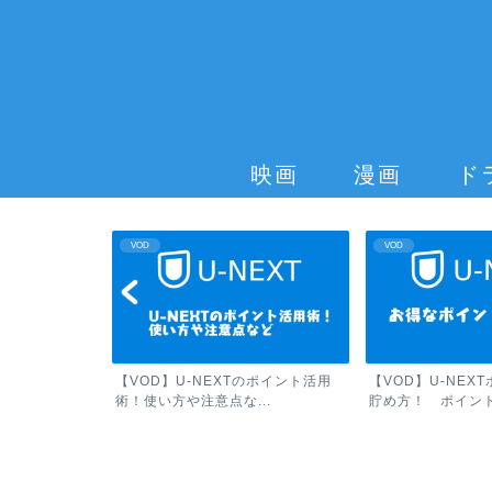
映画
漫画
ド
VOD
VOD
は高いのか？他の
【VOD】U-NEXTのポイント活用
【VOD】U-NEX
術！使い方や注意点な...
貯め方！ ポイント.