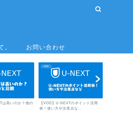
て。
お問い合わせ
VOD
VOD
EXTは高いのか？他の
【VOD】U-NEXTのポイント活用
【VOD】U-
術！使い方や注意点な...
貯め方！ ポイ