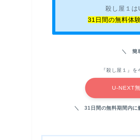
殺し屋１はU
31日間の無料体
＼ 簡
『殺し屋１』を今
U-NEX
＼ 31日間の無料期間内