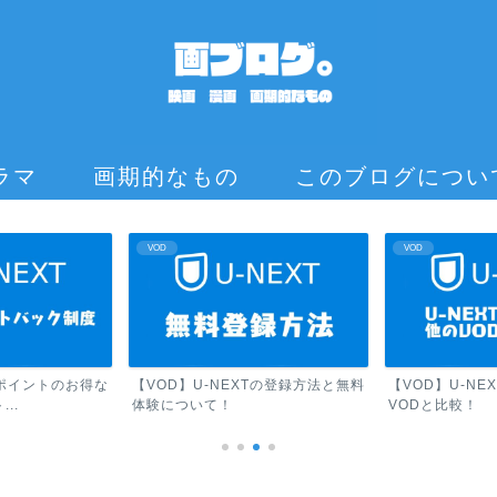
ラマ
画期的なもの
このブログについ
VOD
VOD
Tポイントのお得な
【VOD】U-NEXTの登録方法と無料
【VOD】U-N
..
体験について！
VODと比較！