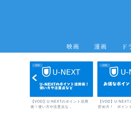
映画
漫画
ド
VOD
VOD
は高いのか？他の
【VOD】U-NEXTのポイント活用
【VOD】U-NEX
術！使い方や注意点な...
貯め方！ ポイント.