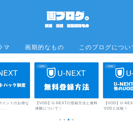
ラマ
画期的なもの
このブログについ
VOD
VOD
Tポイントのお得な
【VOD】U-NEXTの登録方法と無料
【VOD】U-N
..
体験について！
VODと比較！