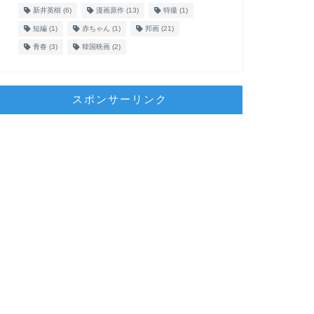
新井英樹
(6)
漫画原作
(13)
特撮
(1)
短編
(1)
赤ちゃん
(1)
邦画
(21)
青春
(3)
韓国映画
(2)
スポンサーリンク