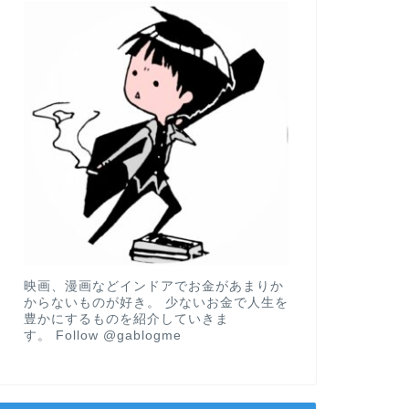
映画、漫画などインドアでお金があまりか
からないものが好き。 少ないお金で人生を
豊かにするものを紹介していきま
す。
Follow @gablogme