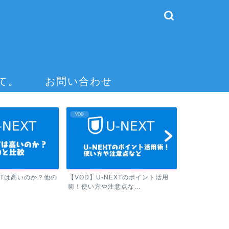
て。
お問い合わせ
VOD
VOD
EXTは高いのか？他の
【VOD】U-NEXTのポイント活用
【VOD】U-
術！使い方や注意点な...
貯め方！ ポイ