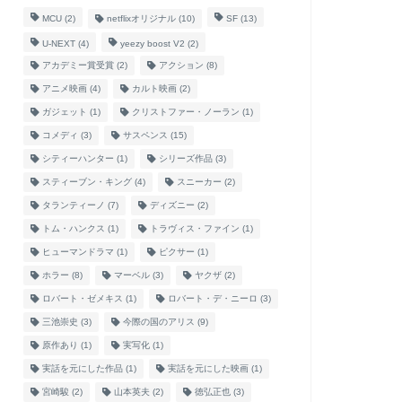
MCU
(2)
netflixオリジナル
(10)
SF
(13)
U-NEXT
(4)
yeezy boost V2
(2)
アカデミー賞受賞
(2)
アクション
(8)
アニメ映画
(4)
カルト映画
(2)
ガジェット
(1)
クリストファー・ノーラン
(1)
コメディ
(3)
サスペンス
(15)
シティーハンター
(1)
シリーズ作品
(3)
スティーブン・キング
(4)
スニーカー
(2)
タランティーノ
(7)
ディズニー
(2)
トム・ハンクス
(1)
トラヴィス・ファイン
(1)
ヒューマンドラマ
(1)
ピクサー
(1)
ホラー
(8)
マーベル
(3)
ヤクザ
(2)
ロバート・ゼメキス
(1)
ロバート・デ・ニーロ
(3)
三池崇史
(3)
今際の国のアリス
(9)
原作あり
(1)
実写化
(1)
実話を元にした作品
(1)
実話を元にした映画
(1)
宮崎駿
(2)
山本英夫
(2)
徳弘正也
(3)