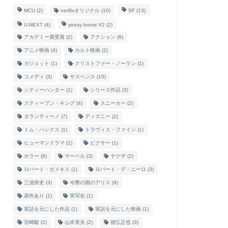
MCU
(2)
netflixオリジナル
(10)
SF
(13)
U-NEXT
(4)
yeezy boost V2
(2)
アカデミー賞受賞
(2)
アクション
(8)
アニメ映画
(4)
カルト映画
(2)
ガジェット
(1)
クリストファー・ノーラン
(1)
コメディ
(3)
サスペンス
(15)
シティーハンター
(1)
シリーズ作品
(3)
スティーブン・キング
(4)
スニーカー
(2)
タランティーノ
(7)
ディズニー
(2)
トム・ハンクス
(1)
トラヴィス・ファイン
(1)
ヒューマンドラマ
(1)
ピクサー
(1)
ホラー
(8)
マーベル
(3)
ヤクザ
(2)
ロバート・ゼメキス
(1)
ロバート・デ・ニーロ
(3)
三池崇史
(3)
今際の国のアリス
(9)
原作あり
(1)
実写化
(1)
実話を元にした作品
(1)
実話を元にした映画
(1)
宮崎駿
(2)
山本英夫
(2)
徳弘正也
(3)