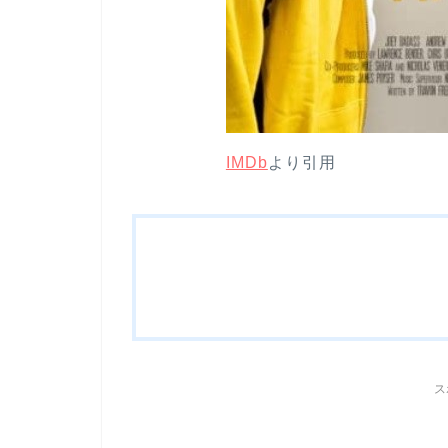
IMDb
より引用
ス