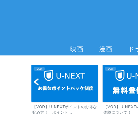
映画
漫画
ド
VOD
VOD
のポイント活用
【VOD】U-NEXTポイントのお得な
【VOD】U-NEX
..
貯め方！ ポイント...
体験について！