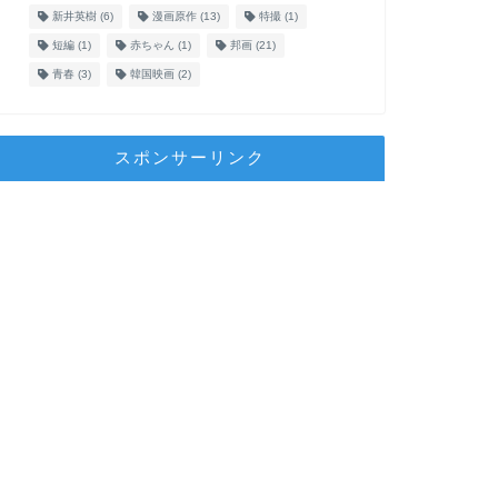
新井英樹
(6)
漫画原作
(13)
特撮
(1)
短編
(1)
赤ちゃん
(1)
邦画
(21)
青春
(3)
韓国映画
(2)
スポンサーリンク