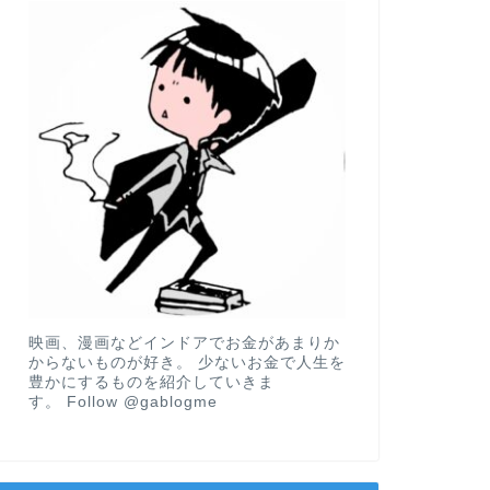
映画、漫画などインドアでお金があまりか
からないものが好き。 少ないお金で人生を
豊かにするものを紹介していきま
す。
Follow @gablogme