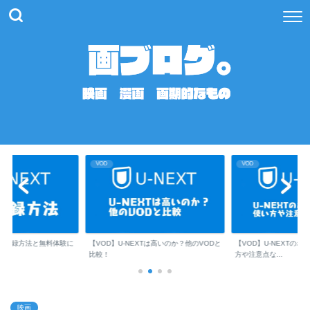
VOD
VOD
XTは高いのか？他のVODと
【VOD】U-NEXTのポイント活用術！使い
【VOD】U-NEXTポ
方や注意点な...
方！ ポイント...
映画